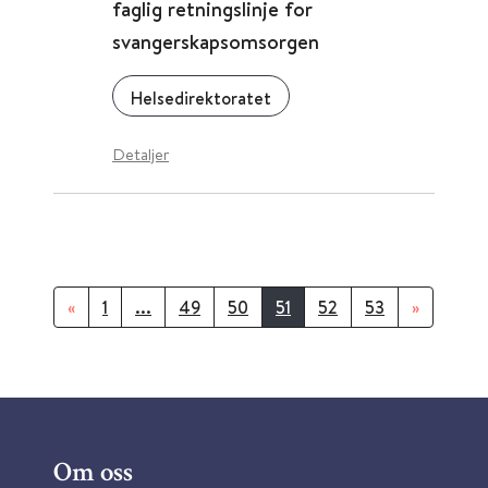
faglig retningslinje for
svangerskapsomsorgen
Helsedirektoratet
Detaljer
«
1
...
49
50
51
52
53
»
Om oss