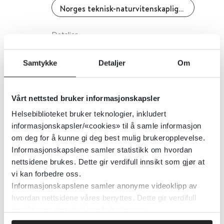
Norges teknisk-naturvitenskaplige universitet (NTNU)
Detaljer
Samtykke
Detaljer
Om
Kjøreferdigheter - spørsmål til
pårørende, revidert 2018
Vårt nettsted bruker informasjonskapsler
Nasjonalt senter for aldring og helse
Helsebiblioteket bruker teknologier, inkludert
informasjonskapsler/«cookies» til å samle informasjon
om deg for å kunne gi deg best mulig brukeropplevelse.
Detaljer
Informasjonskapslene samler statistikk om hvordan
nettsidene brukes. Dette gir verdifull innsikt som gjør at
vi kan forbedre oss.
Kartleggingsverktøy traumer,
Informasjonskapslene samler anonyme videoklipp av
stress og overgrep - voksne
hvordan nettsidene våres benyttes. Dette gir verdifull
innsikt som gjør at vi kan forbedre oss.
Nasjonalt kunnskapssenter om vold og traumatisk stress (NKVTS)