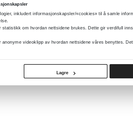
asjonskapsler
logier, inkludert informasjonskapsler/«cookies» til å samle info
lse.
tatistikk om hvordan nettsidene brukes. Dette gir verdifull inns
anonyme videoklipp av hvordan nettsidene våres benyttes. Dette 
Lagre