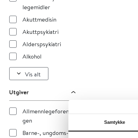
legemidler
Akuttmedisin
Akuttpsykiatri
Alderspsykiatri
Alkohol
Vis alt
Utgiver
Allmennlegeforenin
gen
Samtykke
Barne-, ungdoms-