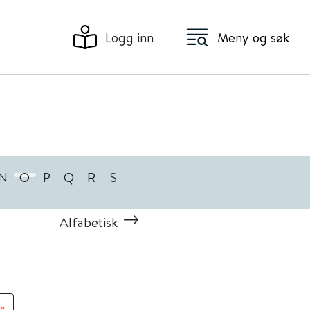
Logg inn
Meny og søk
N
O
P
Q
R
S
Alfabetisk
»