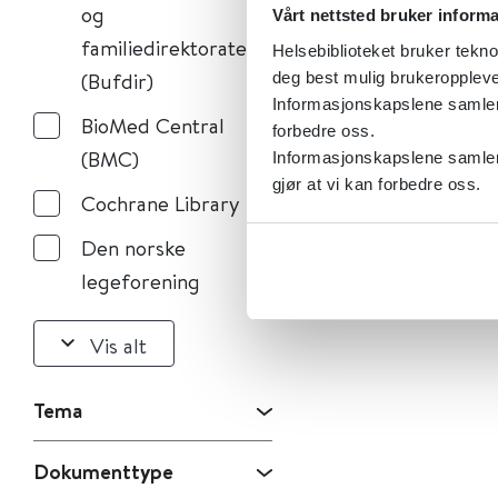
og
Vårt nettsted bruker inform
familiedirektoratet
Helsebiblioteket bruker tekno
(Bufdir)
deg best mulig brukeroppleve
Informasjonskapslene samler s
BioMed Central
forbedre oss.
(BMC)
Informasjonskapslene samler 
gjør at vi kan forbedre oss.
Cochrane Library
Den norske
legeforening
Vis alt
Tema
Dokumenttype