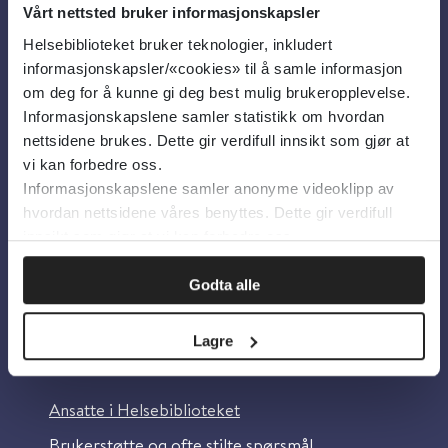
Vårt nettsted bruker informasjonskapsler
Helsebiblioteket bruker teknologier, inkludert
Om oss
informasjonskapsler/«cookies» til å samle informasjon
om deg for å kunne gi deg best mulig brukeropplevelse.
Informasjonskapslene samler statistikk om hvordan
Om Helsebiblioteket
nettsidene brukes. Dette gir verdifull innsikt som gjør at
Personvern og informasjonskapsler
vi kan forbedre oss.
Informasjonskapslene samler anonyme videoklipp av
Tilgjengelighetserklæring
hvordan nettsidene våres benyttes. Dette gir verdifull
Information in English
innsikt som gjør at vi kan forbedre oss.
Bilder fra Colourbox.com
Godta alle
Lagre
Kontakt oss
Ansatte i Helsebiblioteket
Brukerstøtte og ofte stilte spørsmål