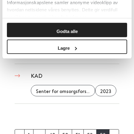
Informasjonskapslene samler anonyme videoklipp av
hvordan nettsidene våres benyttes. Dette gir verdifull
Kalkulator for å beregne
innsikt som gjør at vi kan forbedre oss.
helseeffekter av fysisk aktivitet
Godta alle
Helsedirektoratet
Lagre
Detaljer
KAD
Senter for omsorgsforskning
2023