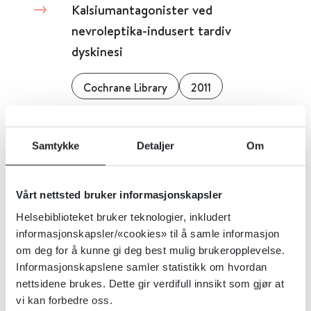
Kalsiumantagonister ved
nevroleptika-indusert tardiv
dyskinesi
Cochrane Library
2011
Detaljer
Samtykke
Detaljer
Om
Kalsium trinatrium pentetat (Ca-
DTPA) – blandekort for legemidler
Vårt nettsted bruker informasjonskapsler
til voksne
Helsebiblioteket bruker teknologier, inkludert
informasjonskapsler/«cookies» til å samle informasjon
om deg for å kunne gi deg best mulig brukeropplevelse.
Oslo Universitetssykehus
2025
Informasjonskapslene samler statistikk om hvordan
nettsidene brukes. Dette gir verdifull innsikt som gjør at
Detaljer
vi kan forbedre oss.