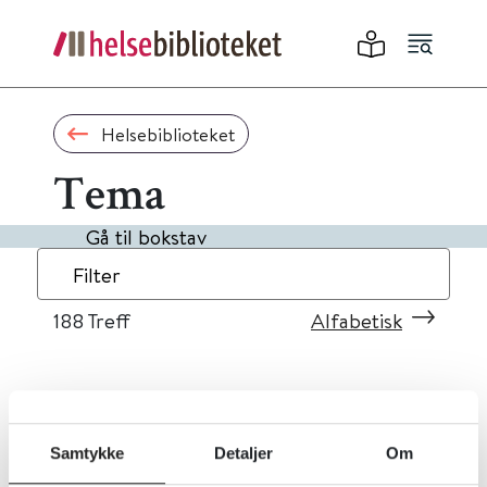
Helsebiblioteket
Tema
Gå til bokstav
Filter
188
Treff
Alfabetisk
«
1
...
15
16
17
18
19
»
Samtykke
Detaljer
Om