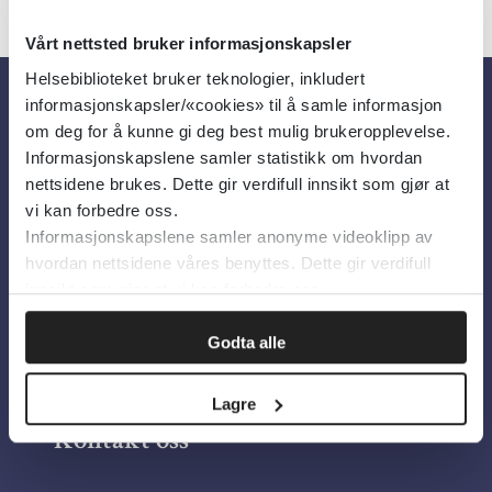
Vårt nettsted bruker informasjonskapsler
Helsebiblioteket bruker teknologier, inkludert
informasjonskapsler/«cookies» til å samle informasjon
Om oss
om deg for å kunne gi deg best mulig brukeropplevelse.
Informasjonskapslene samler statistikk om hvordan
nettsidene brukes. Dette gir verdifull innsikt som gjør at
Om Helsebiblioteket
vi kan forbedre oss.
Informasjonskapslene samler anonyme videoklipp av
Personvern og informasjonskapsler
hvordan nettsidene våres benyttes. Dette gir verdifull
Tilgjengelighetserklæring
innsikt som gjør at vi kan forbedre oss.
Information in English
Godta alle
Bilder fra Colourbox.com
Lagre
Kontakt oss