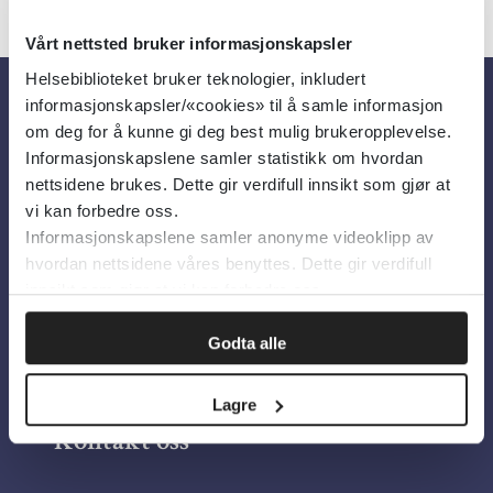
Vårt nettsted bruker informasjonskapsler
Helsebiblioteket bruker teknologier, inkludert
informasjonskapsler/«cookies» til å samle informasjon
Om oss
om deg for å kunne gi deg best mulig brukeropplevelse.
Informasjonskapslene samler statistikk om hvordan
nettsidene brukes. Dette gir verdifull innsikt som gjør at
Om Helsebiblioteket
vi kan forbedre oss.
Informasjonskapslene samler anonyme videoklipp av
Personvern og informasjonskapsler
hvordan nettsidene våres benyttes. Dette gir verdifull
Tilgjengelighetserklæring
innsikt som gjør at vi kan forbedre oss.
Information in English
Godta alle
Bilder fra Colourbox.com
Lagre
Kontakt oss