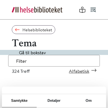
Helsebiblioteket
Tema
Gå til bokstav
Filter
324
Treff
Alfabetisk
«
1
...
29
30
31
32
33
»
Samtykke
Detaljer
Om