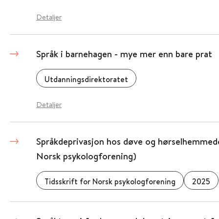
Detaljer
Språk i barnehagen - mye mer enn bare prat
Utdanningsdirektoratet
Detaljer
Språkdeprivasjon hos døve og hørselhemmede 
Norsk psykologforening)
Tidsskrift for Norsk psykologforening
2025