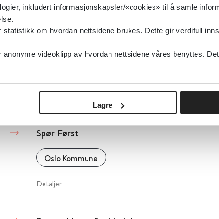
logier, inkludert informasjonskapsler/«cookies» til å samle info
Detaljer
lse.
tatistikk om hvordan nettsidene brukes. Dette gir verdifull inns
Språkutvikling og språkstimulering hos barn 1 t
anonyme videoklipp av hvordan nettsidene våres benyttes. Dette 
NDLA - Nasjonal digital læringsarena
Detaljer
Lagre
Spør Først
Oslo Kommune
Detaljer