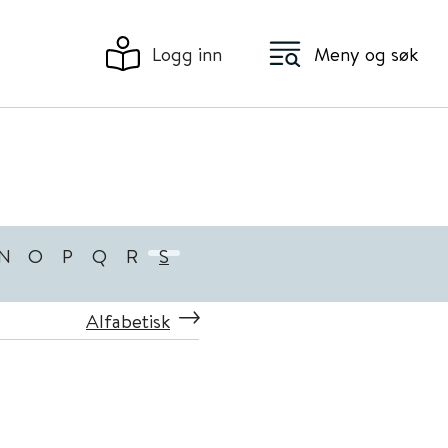
Logg inn
Meny og søk
N
O
P
Q
R
S
Alfabetisk