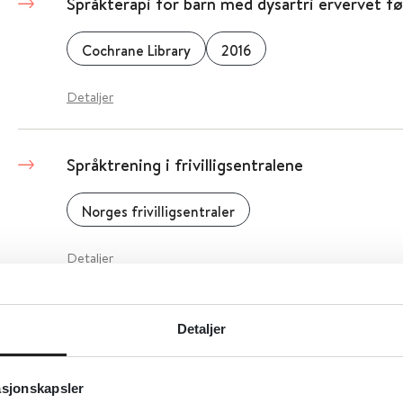
Språkterapi for barn med dysartri ervervet før
Cochrane Library
2016
Detaljer
Språktrening i frivilligsentralene
Norges frivilligsentraler
Detaljer
Språkutvikling hos barn
Detaljer
Helsenorge.no
asjonskapsler