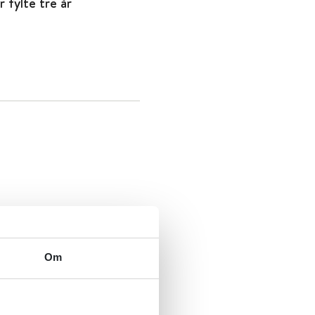
 fylte tre år
Om