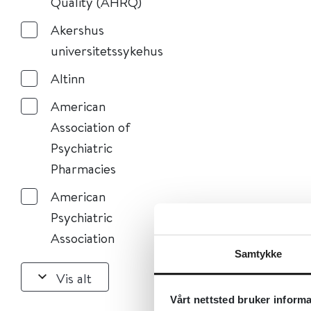
Quality (AHRQ)
Akershus
universitetssykehus
Altinn
American
Association of
Psychiatric
Pharmacies
American
Psychiatric
Association
Samtykke
Vis alt
Vårt nettsted bruker inform