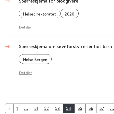
Spørreskjema for blodgivere
Helsedirektoratet
2020
Detaljer
Spørreskjema om søvnforstyrrelser hos barn
Helse Bergen
Detaljer
«
1
...
51
52
53
54
55
56
57
...