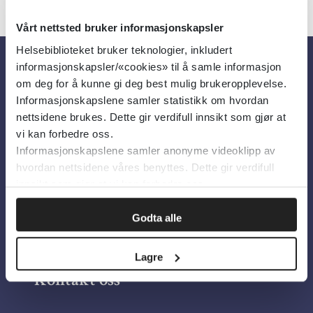
Vårt nettsted bruker informasjonskapsler
Helsebiblioteket bruker teknologier, inkludert
informasjonskapsler/«cookies» til å samle informasjon
Om oss
om deg for å kunne gi deg best mulig brukeropplevelse.
Informasjonskapslene samler statistikk om hvordan
nettsidene brukes. Dette gir verdifull innsikt som gjør at
Om Helsebiblioteket
vi kan forbedre oss.
Informasjonskapslene samler anonyme videoklipp av
Personvern og informasjonskapsler
hvordan nettsidene våres benyttes. Dette gir verdifull
Tilgjengelighetserklæring
innsikt som gjør at vi kan forbedre oss.
Information in English
Godta alle
Bilder fra Colourbox.com
Lagre
Kontakt oss