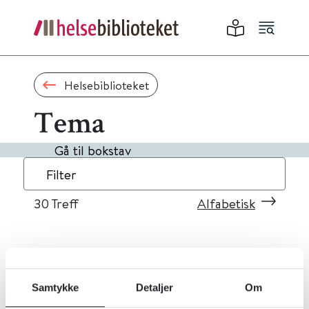
Helsebiblioteket
Tema
Gå til bokstav
Filter
30
Treff
Alfabetisk
«
1
2
3
»
Samtykke
Detaljer
Om