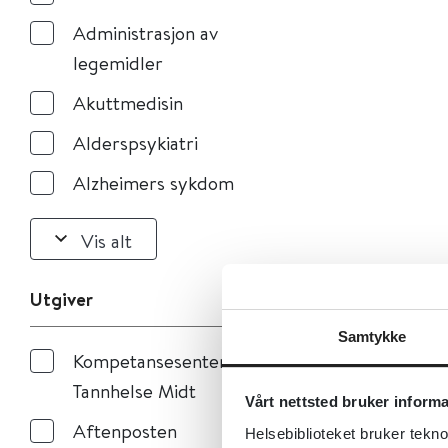
Administrasjon av
legemidler
Akuttmedisin
Alderspsykiatri
Alzheimers sykdom
Vis alt
Utgiver
Samtykke
Kompetansesenteret
Tannhelse Midt
Vårt nettsted bruker inform
Aftenposten
Helsebiblioteket bruker tekno