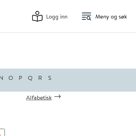
Logg inn
Meny og søk
N
O
P
Q
R
S
Alfabetisk
»