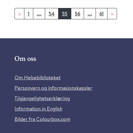
«
1
...
54
55
56
...
61
»
Om oss
Om Helsebiblioteket
Personvern og informasjonskapsler
Tilgjengelighetserklæring
Information in English
Bilder fra Colourbox.com