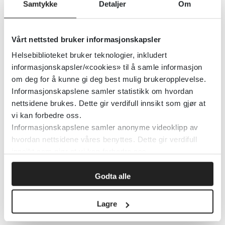
Parkinson og koronavirus
Samtykke
Detaljer
Om
Senter for omsorgsforskning
2020
Vårt nettsted bruker informasjonskapsler
Helsebiblioteket bruker teknologier, inkludert
Parkinson er to ulike sykdommer –
informasjonskapsler/«cookies» til å samle informasjon
om deg for å kunne gi deg best mulig brukeropplevelse.
den ene starter i tarmen, den
Informasjonskapslene samler statistikk om hvordan
andre i hjernen, viser ny forskning
nettsidene brukes. Dette gir verdifull innsikt som gjør at
vi kan forbedre oss.
Senter for omsorgsforskning
2020
Informasjonskapslene samler anonyme videoklipp av
hvordan nettsidene våres benyttes. Dette gir verdifull
innsikt som gjør at vi kan forbedre oss.
Paretoanalyse
Godta alle
2016
Lagre