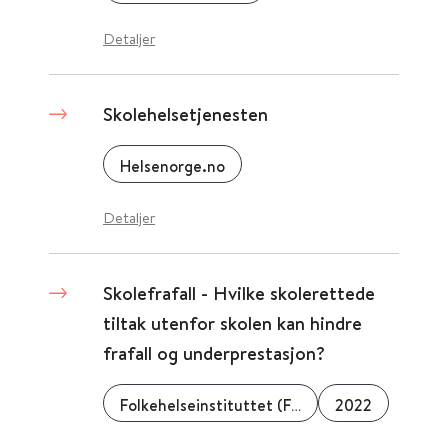
Detaljer
Skolehelsetjenesten
Helsenorge.no
Detaljer
Skolefrafall - Hvilke skolerettede
tiltak utenfor skolen kan hindre
frafall og underprestasjon?
Folkehelseinstituttet (FHI)
2022