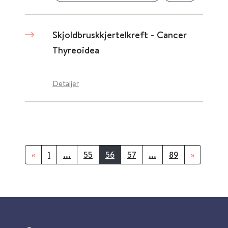
Skjoldbruskkjertel­kreft - Cancer
Thyreoidea
Detaljer
«
1
...
55
56
57
...
89
»