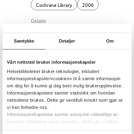
Cochrane Library
2006
Detaljer
Samtykke
Detaljer
Om
Skolebaserte programmer for å
forebygge selvskading inklusive
selvmord - SBUs sammenfatning
Vårt nettsted bruker informasjonskapsler
og konklusjoner
Helsebiblioteket bruker teknologier, inkludert
informasjonskapsler/«cookies» til å samle informasjon
Statens beredning för medicinsk utvärdering (SBU)
2015
om deg for å kunne gi deg best mulig brukeropplevelse.
Informasjonskapslene samler statistikk om hvordan
nettsidene brukes. Dette gir verdifull innsikt som gjør at
Detaljer
vi kan forbedre oss.
Informasjonskapslene samler anonyme videoklipp av
hvordan nettsidene våres benyttes. Dette gir verdifull
Skolebaserte programmer for
innsikt som gjør at vi kan forbedre oss.
forebygging av røyking