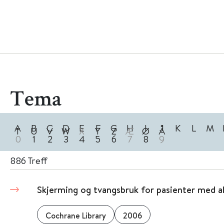
Tema
A
B
C
D
E
F
G
H
I
J
K
L
M
T
U
V
W
X
Y
Z
Æ
Ø
Å
0
1
2
3
4
5
6
7
8
9
886
Treff
Skjerming og tvangsbruk for pasienter med al
Cochrane Library
2006