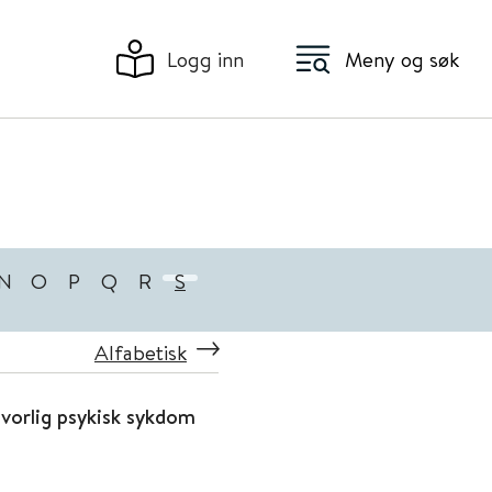
Logg inn
Meny og søk
N
O
P
Q
R
S
Alfabetisk
vorlig psykisk sykdom