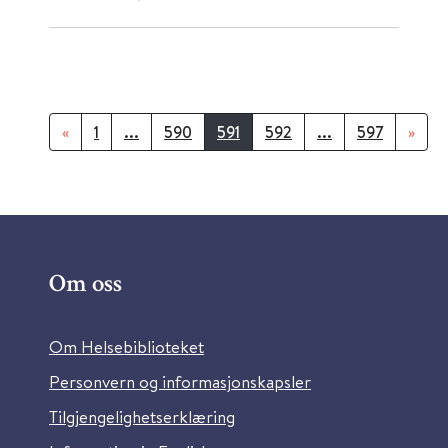
«
1
...
590
591
592
...
597
»
Om oss
Om Helsebiblioteket
Personvern og informasjonskapsler
Tilgjengelighetserklæring