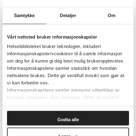
World Confederation for Physical
Samtykke
Detaljer
Om
Therapy
Vårt nettsted bruker informasjonskapsler
World Confederation for Physical Therapy
Helsebiblioteket bruker teknologier, inkludert
informasjonskapsler/«cookies» til å samle informasjon
Detaljer
om deg for å kunne gi deg best mulig brukeropplevelse.
Informasjonskapslene samler statistikk om hvordan
nettsidene brukes. Dette gir verdifull innsikt som gjør at
World Endometriosis Society
vi kan forbedre oss.
Informasjonskapslene samler anonyme videoklipp av
World Endometriosis Society
2016
hvordan nettsidene våres benyttes. Dette gir verdifull
innsikt som gjør at vi kan forbedre oss.
Detaljer
Godta alle
World Federation of Societies of