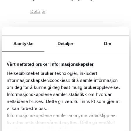
Detaljer
Yrkesetiske retningslinjer og andre
retningslinjer for
Samtykke
Detaljer
Om
kriminalomsorgen
Vårt nettsted bruker informasjonskapsler
Kriminalomsorgen
2021
Helsebiblioteket bruker teknologier, inkludert
informasjonskapsler/«cookies» til å samle informasjon
Detaljer
om deg for å kunne gi deg best mulig brukeropplevelse.
Informasjonskapslene samler statistikk om hvordan
nettsidene brukes. Dette gir verdifull innsikt som gjør at
Zanzu
vi kan forbedre oss.
Informasjonskapslene samler anonyme videoklipp av
Helsedirektoratet
hvordan nettsidene våres benyttes. Dette gir verdifull
innsikt som gjør at vi kan forbedre oss.