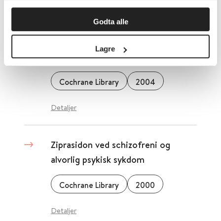
Detaljer
Godta alle
Zhiling-ekstrakt ved vaskulær
Lagre
demens
Cochrane Library
2004
Detaljer
Ziprasidon ved schizofreni og
alvorlig psykisk sykdom
Cochrane Library
2000
Detaljer