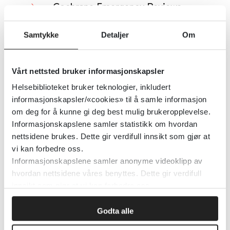
Cochrane Emergency Reviews
Cochrane Library
Samtykke
Detaljer
Om
Detaljer
Vårt nettsted bruker informasjonskapsler
Helsebiblioteket bruker teknologier, inkludert
Cochrane Complementary
informasjonskapsler/«cookies» til å samle informasjon
Medicine
om deg for å kunne gi deg best mulig brukeropplevelse.
Informasjonskapslene samler statistikk om hvordan
nettsidene brukes. Dette gir verdifull innsikt som gjør at
Cochrane Library
vi kan forbedre oss.
Informasjonskapslene samler anonyme videoklipp av
Detaljer
hvordan nettsidene våres benyttes. Dette gir verdifull
innsikt som gjør at vi kan forbedre oss.
Cochrane Anaesthesia Review
Godta alle
Group