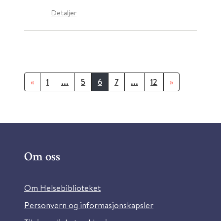
Detaljer
«
1
...
5
6
7
...
12
»
Om oss
Om Helsebiblioteket
Personvern og informasjonskapsler