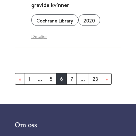
gravide kvinner
Cochrane Library
2020
Detaljer
«
1
...
5
6
7
...
23
»
Om oss