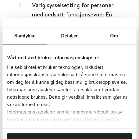
Varig sysselsetting for personer
med nedsatt funksjonsevne: En
scoping review over tiltak på
arbeidsplassen og positive
Samtykke
Detaljer
Om
resultater
Vårt nettsted bruker informasjonskapsler
Scandinavian Journal of Disability Research
2024
Helsebiblioteket bruker teknologier, inkludert
Detaljer
informasjonskapsler/«cookies» til å samle informasjon
om deg for å kunne gi deg best mulig brukeropplevelse.
Informasjonskapslene samler statistikk om hvordan
Varsler fra DMP
nettsidene brukes. Dette gir verdifull innsikt som gjør at
vi kan forbedre oss.
Informasjonskapslene samler anonyme videoklipp av
Direktoratet for medisinske produkter (DMP)
hvordan nettsidene våres benyttes. Dette gir verdifull
innsikt som gjør at vi kan forbedre oss.
Detaljer