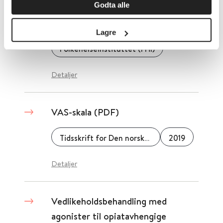
Godta alle
Varsling og oppklaring av utbrudd
Lagre
Folkehelseinstituttet (FHI)
Detaljer
VAS-skala (PDF)
Tidsskrift for Den norske legeforening
2019
Detaljer
Vedlikeholdsbehandling med
agonister til opiatavhengige