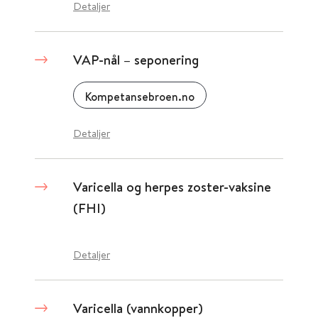
Detaljer
VAP-nål – seponering
Kompetansebroen.no
Detaljer
Varicella og herpes zoster-vaksine
(FHI)
Detaljer
Varicella (vannkopper)