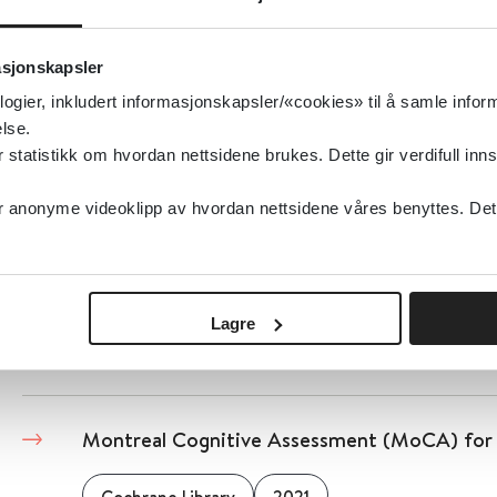
Morita-terapi ved schizofreni
asjonskapsler
Cochrane Library
2007
logier, inkludert informasjonskapsler/«cookies» til å samle info
lse.
tatistikk om hvordan nettsidene brukes. Dette gir verdifull inns
Detaljer
anonyme videoklipp av hvordan nettsidene våres benyttes. Dette 
Morita-terapi for angstlidelser hos voksne
Cochrane Library
2015
Lagre
Detaljer
Montreal Cognitive Assessment (MoCA) for 