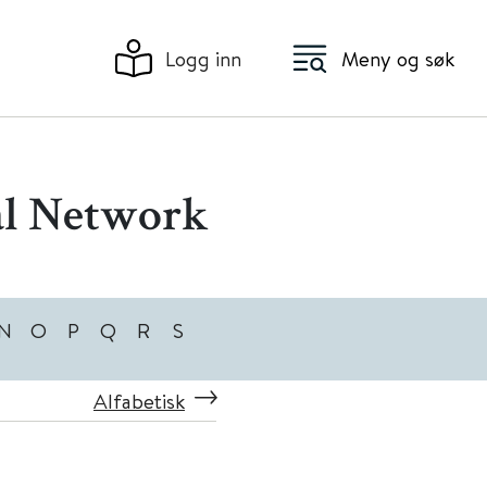
Logg inn
Meny og søk
al Network
N
O
P
Q
R
S
Alfabetisk