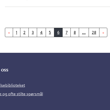
«
1
2
3
4
5
6
7
8
...
28
»
oss
lsebiblioteket
 og ofte stilte spørsmål