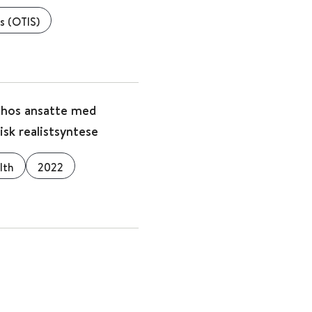
s (OTIS)
e hos ansatte med
sk realistsyntese
lth
2022