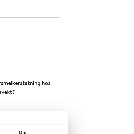
rsmelkerstatning hos
lsvekt?
Om