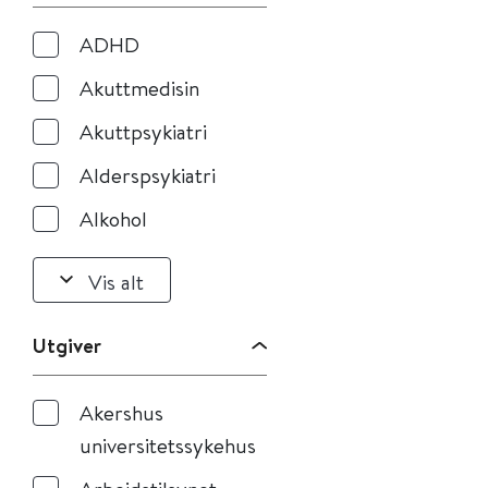
ADHD
Akuttmedisin
Akuttpsykiatri
Alderspsykiatri
Alkohol
Vis alt
Utgiver
Akershus
universitetssykehus