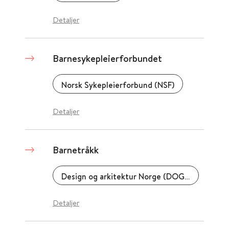
Detaljer
Barnesykepleierforbundet
Norsk Sykepleierforbund (NSF)
Detaljer
Barnetråkk
Design og arkitektur Norge (DOGA)
Detaljer