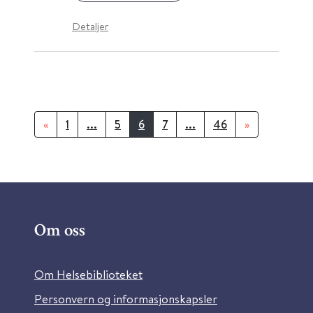
Detaljer
«
1
...
5
6
7
...
46
»
Om oss
Om Helsebiblioteket
Personvern og informasjonskapsler