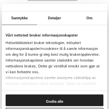
Detaljer
Samtykke
Detaljer
Om
Barnevaksinasjonsprogrammet for
Norge. Rapport for 2023
Vårt nettsted bruker informasjonskapsler
Helsebiblioteket bruker teknologier, inkludert
Folkehelseinstituttet (FHI)
informasjonskapsler/«cookies» til å samle informasjon
om deg for å kunne gi deg best mulig brukeropplevelse.
Detaljer
Informasjonskapslene samler statistikk om hvordan
nettsidene brukes. Dette gir verdifull innsikt som gjør at
vi kan forbedre oss.
Barnevaksinasjonsprogrammet i
Informasjonskapslene samler anonyme videoklipp av
hvordan nettsidene våres benyttes. Dette gir verdifull
Norge - håndbok for
innsikt som gjør at vi kan forbedre oss.
helsepersonell
Godta alle
Folkehelseinstituttet (FHI)