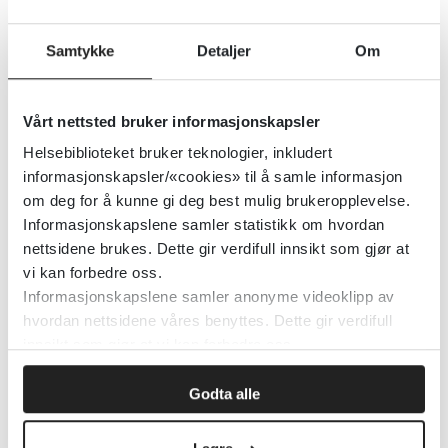
Folkehelserapporten
Samtykke
Detaljer
Om
Folkehelseinstituttet (FHI)
Detaljer
Vårt nettsted bruker informasjonskapsler
Helsebiblioteket bruker teknologier, inkludert
informasjonskapsler/«cookies» til å samle informasjon
Helse i den samiske befolkningen
om deg for å kunne gi deg best mulig brukeropplevelse.
Informasjonskapslene samler statistikk om hvordan
Folkehelseinstituttet (FHI)
nettsidene brukes. Dette gir verdifull innsikt som gjør at
vi kan forbedre oss.
Detaljer
Informasjonskapslene samler anonyme videoklipp av
hvordan nettsidene våres benyttes. Dette gir verdifull
innsikt som gjør at vi kan forbedre oss.
Helse i Norge - Temaside
Godta alle
Folkehelseinstituttet (FHI)