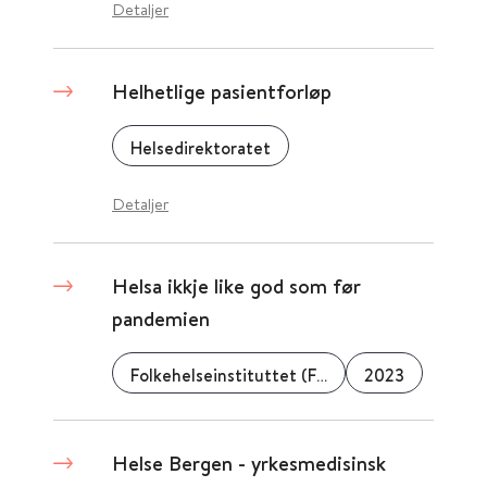
Detaljer
Helhetlige pasientforløp
Helsedirektoratet
Detaljer
Helsa ikkje like god som før
pandemien
Folkehelseinstituttet (FHI)
2023
Helse Bergen - yrkesmedisinsk