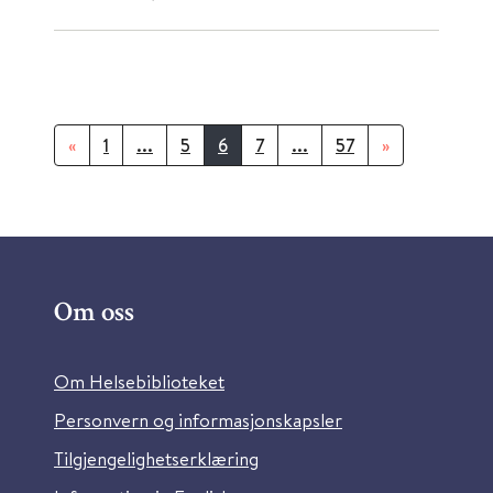
«
1
...
5
6
7
...
57
»
Om oss
Om Helsebiblioteket
Personvern og informasjonskapsler
Tilgjengelighetserklæring