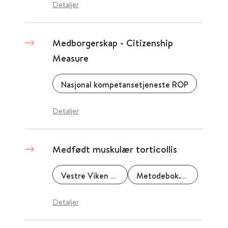
Detaljer
Medborgerskap - Citizenship
Measure
Nasjonal kompetansetjeneste ROP
Detaljer
Medfødt muskulær torticollis
Vestre Viken HF
Metodebok.no
Detaljer