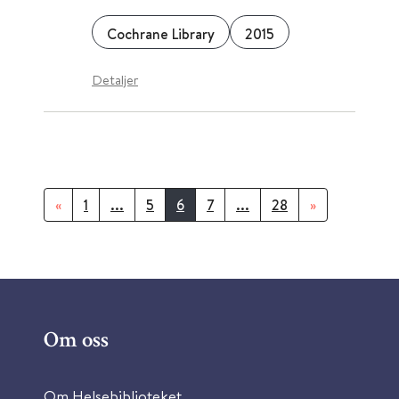
Cochrane Library
2015
Detaljer
«
1
...
5
6
7
...
28
»
Om oss
Om Helsebiblioteket