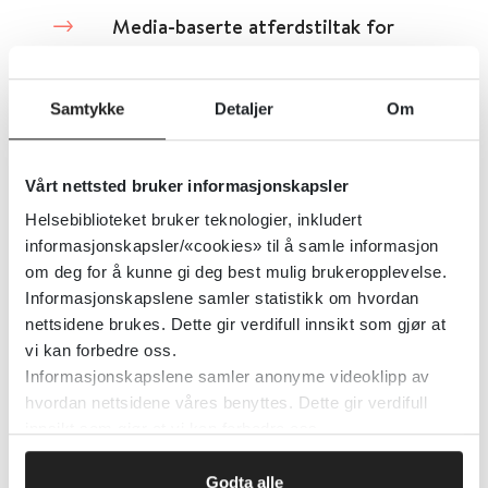
Media-baserte atferdstiltak for
barn med atferdsproblemer
Samtykke
Detaljer
Om
Cochrane Library
2006
Detaljer
Vårt nettsted bruker informasjonskapsler
Helsebiblioteket bruker teknologier, inkludert
informasjonskapsler/«cookies» til å samle informasjon
Medical dermatology society
om deg for å kunne gi deg best mulig brukeropplevelse.
Informasjonskapslene samler statistikk om hvordan
Detaljer
nettsidene brukes. Dette gir verdifull innsikt som gjør at
vi kan forbedre oss.
Informasjonskapslene samler anonyme videoklipp av
Medical Subject Headings (MeSH
hvordan nettsidene våres benyttes. Dette gir verdifull
innsikt som gjør at vi kan forbedre oss.
på engelsk)
Godta alle