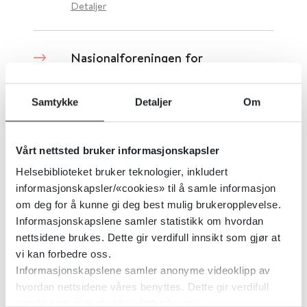
Detaljer
Nasjonalforeningen for
folkehelsen - Demens
Samtykke
Detaljer
Om
Nasjonalforeningen for folkehelsen
Detaljer
Vårt nettsted bruker informasjonskapsler
Helsebiblioteket bruker teknologier, inkludert
informasjonskapsler/«cookies» til å samle informasjon
Nasjonalt kompetansemiljø for
om deg for å kunne gi deg best mulig brukeropplevelse.
helsestasjons- og
Informasjonskapslene samler statistikk om hvordan
nettsidene brukes. Dette gir verdifull innsikt som gjør at
skolehelsetjenesten (NASKO)
vi kan forbedre oss.
Informasjonskapslene samler anonyme videoklipp av
Folkehelseinstituttet (FHI)
hvordan nettsidene våres benyttes. Dette gir verdifull
innsikt som gjør at vi kan forbedre oss.