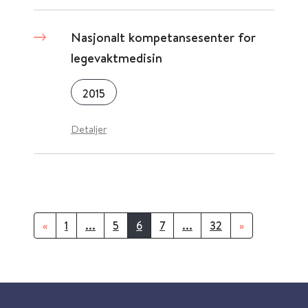
Nasjonalt kompetansesenter for
legevaktmedisin
2015
Detaljer
«
1
...
5
6
7
...
32
»