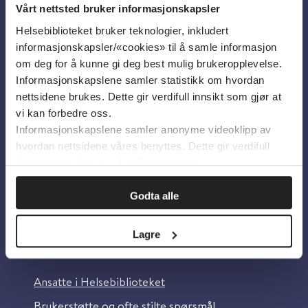
Vårt nettsted bruker informasjonskapsler
Helsebiblioteket bruker teknologier, inkludert
Om oss
informasjonskapsler/«cookies» til å samle informasjon
om deg for å kunne gi deg best mulig brukeropplevelse.
Informasjonskapslene samler statistikk om hvordan
Om Helsebiblioteket
nettsidene brukes. Dette gir verdifull innsikt som gjør at
Personvern og informasjonskapsler
vi kan forbedre oss.
Informasjonskapslene samler anonyme videoklipp av
Tilgjengelighetserklæring
hvordan nettsidene våres benyttes. Dette gir verdifull
Information in English
innsikt som gjør at vi kan forbedre oss.
Bilder fra Colourbox.com
Godta alle
Lagre
Kontakt oss
Ansatte i Helsebiblioteket
Brukerstøtte og ofte stilte spørsmål