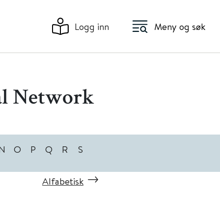
Logg inn
Meny og søk
al Network
N
O
P
Q
R
S
Alfabetisk