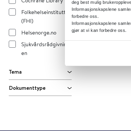
Cochrane Library
deg best mulig brukeroppleve
Informasjonskapslene samler s
Folkehelseinstituttet
forbedre oss.
(FHI)
Informasjonskapslene samler 
gjør at vi kan forbedre oss.
Helsenorge.no
Sjukvårdsrådgivning
en
Tema
Dokumenttype