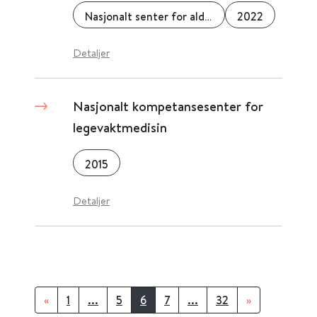
Nasjonalt senter for aldring og helse
2022
Detaljer
Nasjonalt kompetansesenter for
legevaktmedisin
2015
Detaljer
«
1
...
5
6
7
...
32
»