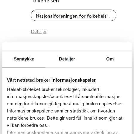
folkehelsen
Nasjonalforeningen for folkehelsen
Detaljer
Nasjonalforeningen for
Samtykke
Detaljer
Om
folkehelsen - Demens
Nasjonalforeningen for folkehelsen
Vårt nettsted bruker informasjonskapsler
Helsebiblioteket bruker teknologier, inkludert
Detaljer
informasjonskapsler/«cookies» til å samle informasjon
om deg for å kunne gi deg best mulig brukeropplevelse.
Informasjonskapslene samler statistikk om hvordan
Nasjonalt kompetansemiljø for
nettsidene brukes. Dette gir verdifull innsikt som gjør at
helsestasjons- og
vi kan forbedre oss.
Informasjonskapslene samler anonyme videoklipp av