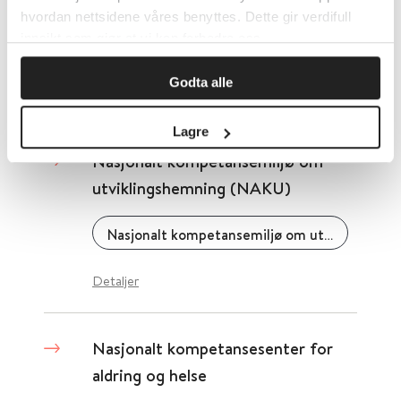
skolehelsetjenesten (NASKO)
hvordan nettsidene våres benyttes. Dette gir verdifull
innsikt som gjør at vi kan forbedre oss.
Folkehelseinstituttet (FHI)
Godta alle
Detaljer
Lagre
Nasjonalt kompetansemiljø om
utviklingshemning (NAKU)
Nasjonalt kompetansemiljø om utviklingshemning (NAKU)
Detaljer
Nasjonalt kompetansesenter for
aldring og helse