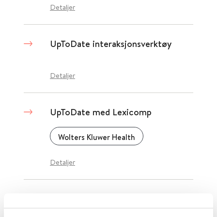
Detaljer
UpToDate interaksjonsverktøy
Detaljer
UpToDate med Lexicomp
Wolters Kluwer Health
Detaljer
UpToDate pasientinformasjon