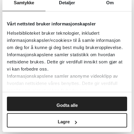
Samtykke
Detaljer
Om
Detaljer
Vårt nettsted bruker informasjonskapsler
UpToDate What's new
Helsebiblioteket bruker teknologier, inkludert
informasjonskapsler/«cookies» til å samle informasjon
2021
om deg for å kunne gi deg best mulig brukeropplevelse.
Informasjonskapslene samler statistikk om hvordan
Detaljer
nettsidene brukes. Dette gir verdifull innsikt som gjør at
vi kan forbedre oss.
Informasjonskapslene samler anonyme videoklipp av
UpToDate – Anesthesiology
hvordan nettsidene våres benyttes. Dette gir verdifull
innsikt som gjør at vi kan forbedre oss.
Wolters Kluwer Health
2015
Godta alle
Detaljer
Lagre