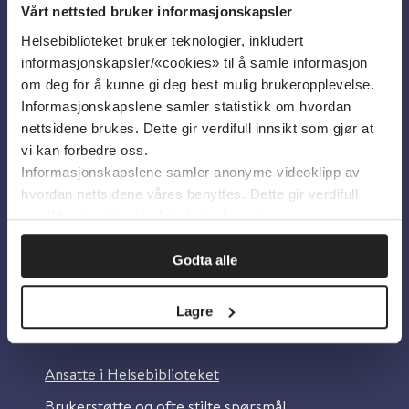
Vårt nettsted bruker informasjonskapsler
Helsebiblioteket bruker teknologier, inkludert
Om oss
informasjonskapsler/«cookies» til å samle informasjon
om deg for å kunne gi deg best mulig brukeropplevelse.
Informasjonskapslene samler statistikk om hvordan
Om Helsebiblioteket
nettsidene brukes. Dette gir verdifull innsikt som gjør at
Personvern og informasjonskapsler
vi kan forbedre oss.
Informasjonskapslene samler anonyme videoklipp av
Tilgjengelighetserklæring
hvordan nettsidene våres benyttes. Dette gir verdifull
Information in English
innsikt som gjør at vi kan forbedre oss.
Bilder fra Colourbox.com
Godta alle
Lagre
Kontakt oss
Ansatte i Helsebiblioteket
Brukerstøtte og ofte stilte spørsmål