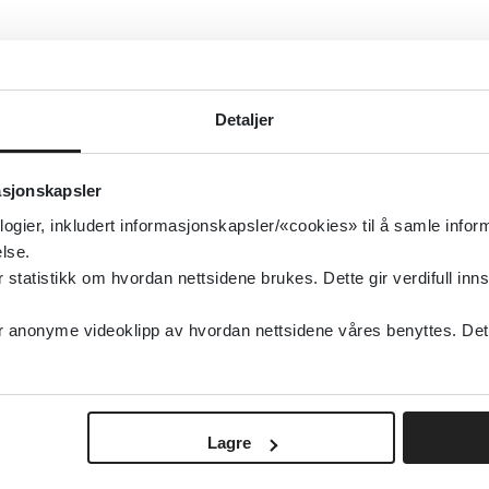
Detaljer
asjonskapsler
logier, inkludert informasjonskapsler/«cookies» til å samle info
lse.
tatistikk om hvordan nettsidene brukes. Dette gir verdifull inns
anonyme videoklipp av hvordan nettsidene våres benyttes. Dette 
Lagre