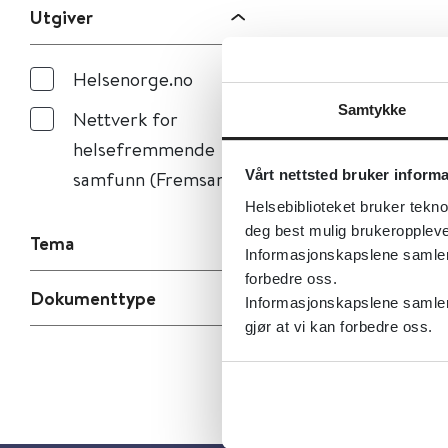
Utgiver
Helsenorge.no
Samtykke
Nettverk for
helsefremmende
samfunn (Fremsam)
Vårt nettsted bruker inform
Helsebiblioteket bruker tekno
deg best mulig brukeroppleve
Tema
Informasjonskapslene samler s
forbedre oss.
Dokumenttype
Informasjonskapslene samler 
gjør at vi kan forbedre oss.