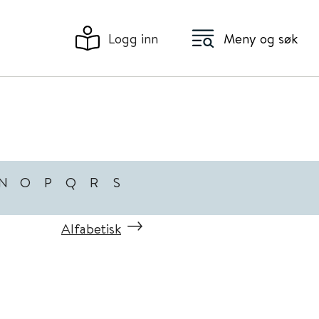
Logg inn
Meny og søk
N
O
P
Q
R
S
Alfabetisk