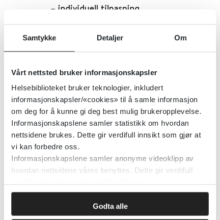
– individuell tilpasning
Helsebiblioteket
Samtykke
Detaljer
Om
Legemiddelbehandling av
Vårt nettsted bruker informasjonskapsler
trikotillomani
Helsebiblioteket bruker teknologier, inkludert
informasjonskapsler/«cookies» til å samle informasjon
om deg for å kunne gi deg best mulig brukeropplevelse.
Cochrane Library
2021
Informasjonskapslene samler statistikk om hvordan
nettsidene brukes. Dette gir verdifull innsikt som gjør at
Detaljer
vi kan forbedre oss.
Informasjonskapslene samler anonyme videoklipp av
hvordan nettsidene våres benyttes. Dette gir verdifull
Legemiddelbehandling for
innsikt som gjør at vi kan forbedre oss.
antipsykotika-relatert
forstoppelse
Godta alle