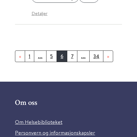
Detaljer
«
1
...
5
6
7
...
34
»
Om oss
Om Helsebiblioteket
Personvern og informasjonskapsler