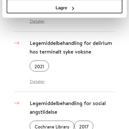
Cochrane Library
2017
Lagre
Detaljer
Legemiddelbehandling for delirium
hos terminalt syke voksne
2021
Detaljer
Legemiddelbehandling for sosial
angstlidelse
Cochrane Library
2017