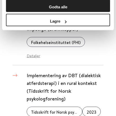
Godta alle
Helsebiblioteket
Lagre
Impetigo (brennkopper)
Folkehelseinstituttet (FHI)
Detaljer
Implementering av DBT (dialektisk
atferdsterapi) i en rural kontekst
(Tidsskrift for Norsk
psykologforening)
Tidsskrift for Norsk psykologforening
2023