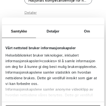
Nasjonalt kompetansemiljø for helsestasjons- og skolehelsetjenesten (NASKO) - FHI
Detaljer
Immunologisk aktivitet og
Samtykke
Detaljer
Om
biologiske legemidler påvirker
legemiddelmetabolisme og -
Vårt nettsted bruker informasjonskapsler
transport
Helsebiblioteket bruker teknologier, inkludert
informasjonskapsler/«cookies» til å samle informasjon
Norsk Farmaceutisk Tidsskrift
2022
om deg for å kunne gi deg best mulig brukeropplevelse.
Informasjonskapslene samler statistikk om hvordan
Detaljer
nettsidene brukes. Dette gir verdifull innsikt som gjør at
vi kan forbedre oss.
Informasjonskapslene samler anonyme videoklipp av
IMM-modellen – optimalisering av
hvordan nettsidene våres benyttes. Dette gir verdifull
legemiddelbehandling
innsikt som gjør at vi kan forbedre oss.