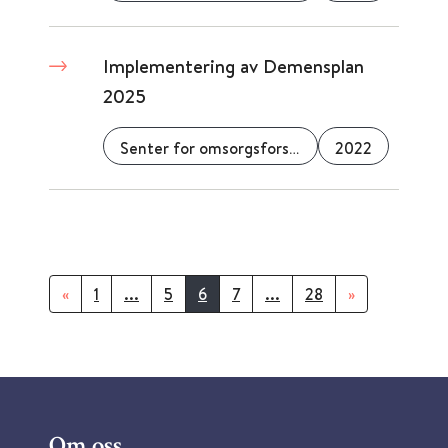
Implementering av Demensplan
2025
Senter for omsorgsforskning
2022
«
1
...
5
6
7
...
28
»
Om oss