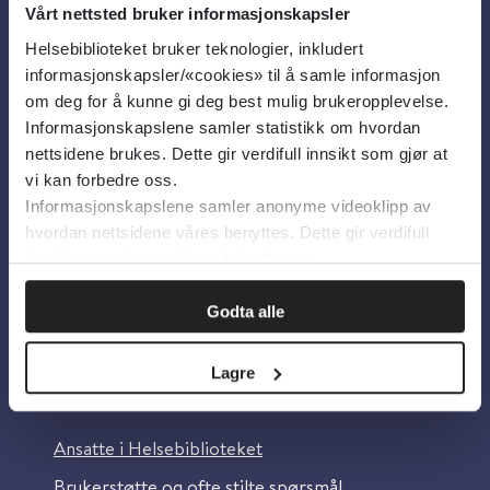
Vårt nettsted bruker informasjonskapsler
Helsebiblioteket bruker teknologier, inkludert
Om oss
informasjonskapsler/«cookies» til å samle informasjon
om deg for å kunne gi deg best mulig brukeropplevelse.
Informasjonskapslene samler statistikk om hvordan
Om Helsebiblioteket
nettsidene brukes. Dette gir verdifull innsikt som gjør at
Personvern og informasjonskapsler
vi kan forbedre oss.
Informasjonskapslene samler anonyme videoklipp av
Tilgjengelighetserklæring
hvordan nettsidene våres benyttes. Dette gir verdifull
Information in English
innsikt som gjør at vi kan forbedre oss.
Bilder fra Colourbox.com
Godta alle
Lagre
Kontakt oss
Ansatte i Helsebiblioteket
Brukerstøtte og ofte stilte spørsmål