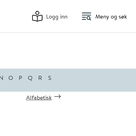
Logg inn
Meny og søk
N
O
P
Q
R
S
Alfabetisk