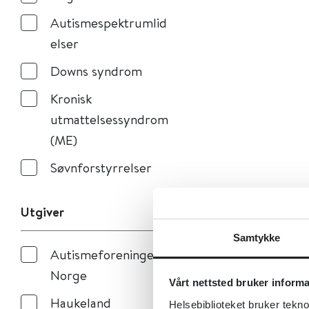
Autismespektrumlid
elser
Downs syndrom
Kronisk
utmattelsessyndrom
(ME)
Søvnforstyrrelser
Utgiver
Samtykke
Autismeforeningen i
Norge
Vårt nettsted bruker inform
Haukeland
Helsebiblioteket bruker tekno