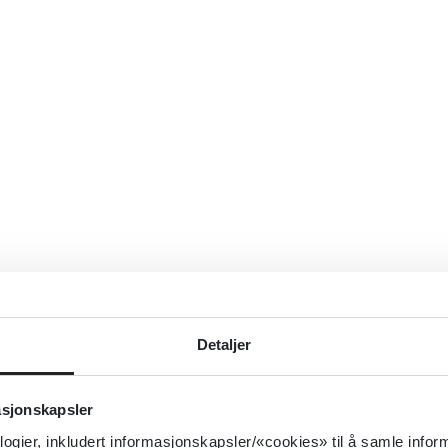
Detaljer
asjonskapsler
logier, inkludert informasjonskapsler/«cookies» til å samle info