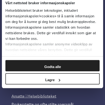
Vårt nettsted bruker informasjonskapsler
Helsebiblioteket bruker teknologier, inkludert
Om oss
informasjonskapsler/«cookies» til å samle informasjon
om deg for å kunne gi deg best mulig brukeropplevelse.
Informasjonskapslene samler statistikk om hvordan
Om Helsebiblioteket
nettsidene brukes. Dette gir verdifull innsikt som gjør at
Personvern og informasjonskapsler
vi kan forbedre oss.
Informasjonskapslene samler anonyme videoklipp av
Tilgjengelighetserklæring
hvordan nettsidene våres benyttes. Dette gir verdifull
Information in English
innsikt som gjør at vi kan forbedre oss.
Bilder fra Colourbox.com
Godta alle
Lagre
Kontakt oss
Ansatte i Helsebiblioteket
Brukerstøtte og ofte stilte spørsmål