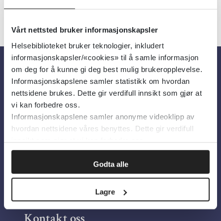
Vårt nettsted bruker informasjonskapsler
Helsebiblioteket bruker teknologier, inkludert
informasjonskapsler/«cookies» til å samle informasjon
om deg for å kunne gi deg best mulig brukeropplevelse.
Om oss
Informasjonskapslene samler statistikk om hvordan
nettsidene brukes. Dette gir verdifull innsikt som gjør at
vi kan forbedre oss.
Om Helsebiblioteket
Informasjonskapslene samler anonyme videoklipp av
Personvern og informasjonskapsler
hvordan nettsidene våres benyttes. Dette gir verdifull
innsikt som gjør at vi kan forbedre oss.
Tilgjengelighetserklæring
Information in English
Godta alle
Bilder fra Colourbox.com
Lagre
Kontakt oss