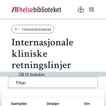
Helsebiblioteket
Internasjonale
kliniske
retningslinjer
Gå til bokstav
Filter
8
Treff
Alfabetisk
Samtykke
Detaljer
Om