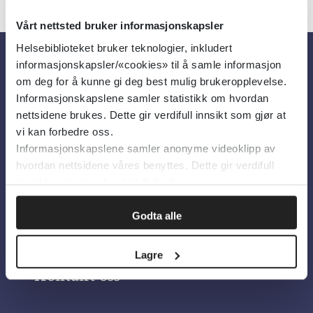
Vårt nettsted bruker informasjonskapsler
Helsebiblioteket bruker teknologier, inkludert
informasjonskapsler/«cookies» til å samle informasjon
Om oss
om deg for å kunne gi deg best mulig brukeropplevelse.
Informasjonskapslene samler statistikk om hvordan
nettsidene brukes. Dette gir verdifull innsikt som gjør at
Om Helsebiblioteket
vi kan forbedre oss.
Personvern og informasjonskapsler
Informasjonskapslene samler anonyme videoklipp av
hvordan nettsidene våres benyttes. Dette gir verdifull
Tilgjengelighetserklæring
innsikt som gjør at vi kan forbedre oss.
Information in English
Godta alle
Bilder fra Colourbox.com
Lagre
Kontakt oss