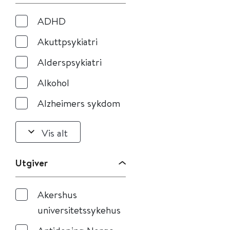
ADHD
Akuttpsykiatri
Alderspsykiatri
Alkohol
Alzheimers sykdom
Vis alt
Utgiver
Akershus
universitetssykehus