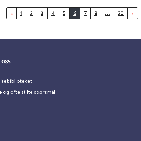
«
1
2
3
4
5
6
7
8
...
20
»
oss
lsebiblioteket
 og ofte stilte spørsmål