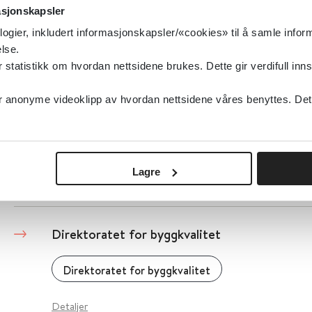
asjonskapsler
Direktoratet for strålevern og atomsikkerhet
logier, inkludert informasjonskapsler/«cookies» til å samle info
lse.
Detaljer
tatistikk om hvordan nettsidene brukes. Dette gir verdifull inns
anonyme videoklipp av hvordan nettsidene våres benyttes. Dette 
Direktoratet for medisinske produkter- lege
Direktoratet for medisinske produkter (DMP)
Lagre
Detaljer
Direktoratet for byggkvalitet
Direktoratet for byggkvalitet
Detaljer