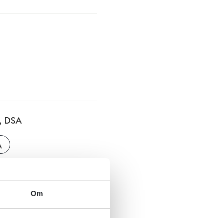
k, DSA
A
Om
t