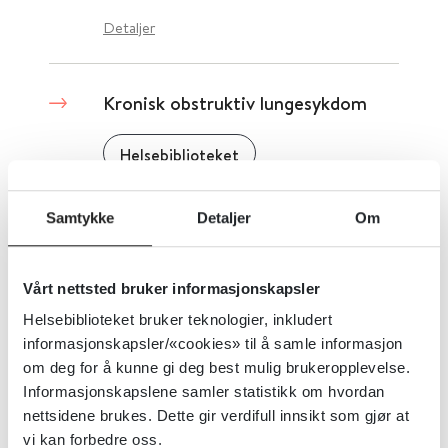
Detaljer
Kronisk obstruktiv lungesykdom
Helsebiblioteket
Detaljer
Samtykke
Detaljer
Om
Kritisk medieforståelse i den
Vårt nettsted bruker informasjonskapsler
norske befolkningen 2024
Helsebiblioteket bruker teknologier, inkludert
informasjonskapsler/«cookies» til å samle informasjon
Medietilsynet
om deg for å kunne gi deg best mulig brukeropplevelse.
Informasjonskapslene samler statistikk om hvordan
Detaljer
nettsidene brukes. Dette gir verdifull innsikt som gjør at
vi kan forbedre oss.