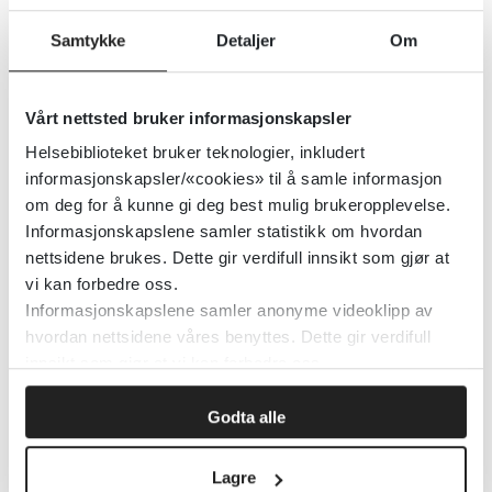
Samtykke
Detaljer
Om
Norsk atferdsanalytisk forening (NAFO)
Detaljer
Vårt nettsted bruker informasjonskapsler
Helsebiblioteket bruker teknologier, inkludert
informasjonskapsler/«cookies» til å samle informasjon
Norsk Tannpleierforening
om deg for å kunne gi deg best mulig brukeropplevelse.
Informasjonskapslene samler statistikk om hvordan
nettsidene brukes. Dette gir verdifull innsikt som gjør at
Detaljer
vi kan forbedre oss.
Informasjonskapslene samler anonyme videoklipp av
hvordan nettsidene våres benyttes. Dette gir verdifull
Norsk Sykepleierforbunds
innsikt som gjør at vi kan forbedre oss.
yrkesetiske retningslinjer for
sykepleiere
Godta alle
Norsk Sykepleierforbund (NSF)
2023
Lagre