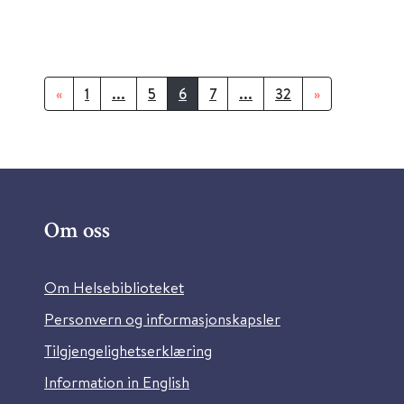
«
1
...
5
6
7
...
32
»
Om oss
Om Helsebiblioteket
Personvern og informasjonskapsler
Tilgjengelighetserklæring
Information in English