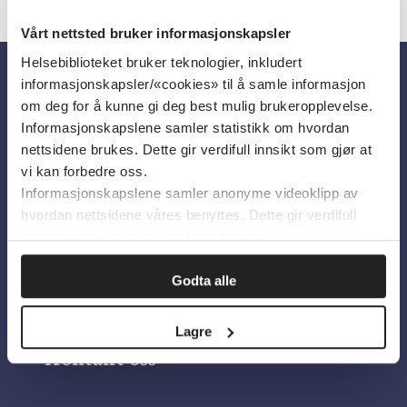
Vårt nettsted bruker informasjonskapsler
Helsebiblioteket bruker teknologier, inkludert
informasjonskapsler/«cookies» til å samle informasjon
Om oss
om deg for å kunne gi deg best mulig brukeropplevelse.
Informasjonskapslene samler statistikk om hvordan
nettsidene brukes. Dette gir verdifull innsikt som gjør at
Om Helsebiblioteket
vi kan forbedre oss.
Personvern og informasjonskapsler
Informasjonskapslene samler anonyme videoklipp av
hvordan nettsidene våres benyttes. Dette gir verdifull
Tilgjengelighetserklæring
innsikt som gjør at vi kan forbedre oss.
Information in English
Godta alle
Bilder fra Colourbox.com
Lagre
Kontakt oss