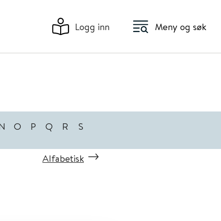
Logg inn
Meny og søk
N
O
P
Q
R
S
Alfabetisk