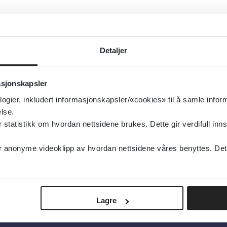
Detaljer
asjonskapsler
logier, inkludert informasjonskapsler/«cookies» til å samle info
lse.
tatistikk om hvordan nettsidene brukes. Dette gir verdifull inns
anonyme videoklipp av hvordan nettsidene våres benyttes. Dette 
Lagre