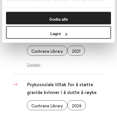
hvordan nettsidene våres benyttes. Dette gir verdifull
innsikt som gjør at vi kan forbedre oss.
Detaljer
Godta alle
Psykososiale tiltak mot
Lagre
selvskading hos voksne
Cochrane Library
2021
Detaljer
Psykososiale tiltak for å støtte
gravide kvinner i å slutte å røyke
Cochrane Library
2026