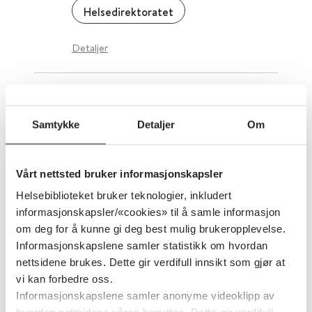
Helsedirektoratet
Detaljer
Psykososiale tiltak ved erektil
dysfunksjon
Samtykke
Detaljer
Om
Cochrane Library
2007
Vårt nettsted bruker informasjonskapsler
Detaljer
Helsebiblioteket bruker teknologier, inkludert
informasjonskapsler/«cookies» til å samle informasjon
om deg for å kunne gi deg best mulig brukeropplevelse.
Psykososiale tiltak ved
Informasjonskapslene samler statistikk om hvordan
nettsidene brukes. Dette gir verdifull innsikt som gjør at
allmennleger
vi kan forbedre oss.
Informasjonskapslene samler anonyme videoklipp av
Cochrane Library
2007