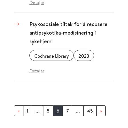
Detaljer
Psykososiale tiltak for å redusere
antipsykotika-medisinering i
sykehjem
Cochrane Library
2023
Detaljer
«
1
...
5
6
7
...
45
»