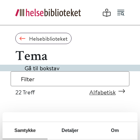
Helsebiblioteket
Tema
Gå til bokstav
Filter
22
Treff
Alfabetisk
«
1
2
3
»
Samtykke
Detaljer
Om