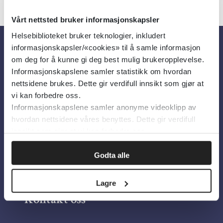
Vårt nettsted bruker informasjonskapsler
Helsebiblioteket bruker teknologier, inkludert
informasjonskapsler/«cookies» til å samle informasjon
Om oss
om deg for å kunne gi deg best mulig brukeropplevelse.
Informasjonskapslene samler statistikk om hvordan
nettsidene brukes. Dette gir verdifull innsikt som gjør at
Om Helsebiblioteket
vi kan forbedre oss.
Informasjonskapslene samler anonyme videoklipp av
Personvern og informasjonskapsler
hvordan nettsidene våres benyttes. Dette gir verdifull
Tilgjengelighetserklæring
innsikt som gjør at vi kan forbedre oss.
Information in English
Godta alle
Bilder fra Colourbox.com
Lagre
Kontakt oss