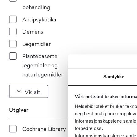
behandling
Antipsykotika
Demens
Legemidler
Plantebaserte
legemidler og
naturlegemidler
Samtykke
Vis alt
Vårt nettsted bruker inform
Helsebiblioteket bruker tekno
Utgiver
deg best mulig brukeroppleve
Informasjonskapslene samler s
Cochrane Library
forbedre oss.
Informasjonskapslene samler 