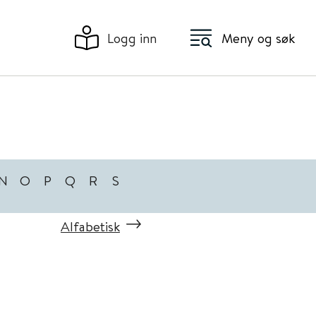
Logg inn
Meny og søk
N
O
P
Q
R
S
Alfabetisk