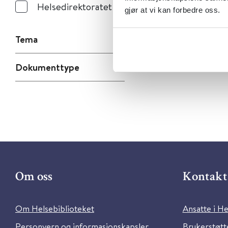
Helsedirektoratet
gjør at vi kan forbedre oss.
Tema
Dokumenttype
Om oss
Kontakt 
Om Helsebiblioteket
Ansatte i He
Personvern og informasjonskapsler
Brukerstøtte