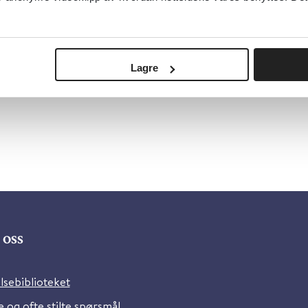
Lagre
oss
lsebiblioteket
 og ofte stilte spørsmål