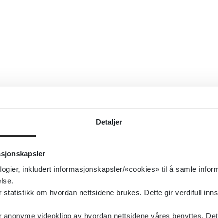
Detaljer
asjonskapsler
logier, inkludert informasjonskapsler/«cookies» til å samle info
lse.
tatistikk om hvordan nettsidene brukes. Dette gir verdifull inns
anonyme videoklipp av hvordan nettsidene våres benyttes. Dette 