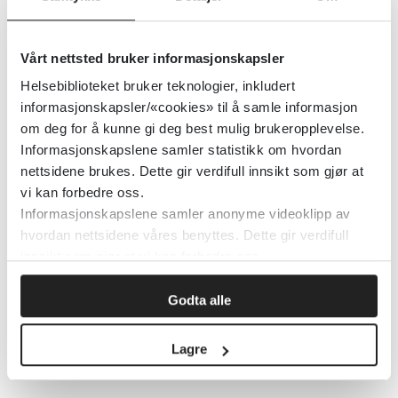
Bruk Pyramidesøket!
2019
Vårt nettsted bruker informasjonskapsler
Helsebiblioteket bruker teknologier, inkludert
informasjonskapsler/«cookies» til å samle informasjon
Bruk læringsverktøy for deg som
om deg for å kunne gi deg best mulig brukeropplevelse.
møter pårørende
Informasjonskapslene samler statistikk om hvordan
nettsidene brukes. Dette gir verdifull innsikt som gjør at
vi kan forbedre oss.
Helsebiblioteket
2024
Informasjonskapslene samler anonyme videoklipp av
hvordan nettsidene våres benyttes. Dette gir verdifull
innsikt som gjør at vi kan forbedre oss.
Bruk Helsebibliotekets ressurser
om psykisk sykdom hos eldre
Godta alle
Helsebiblioteket
2025
Lagre