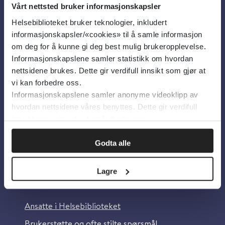
Vårt nettsted bruker informasjonskapsler
Helsebiblioteket bruker teknologier, inkludert
Om oss
informasjonskapsler/«cookies» til å samle informasjon
om deg for å kunne gi deg best mulig brukeropplevelse.
Informasjonskapslene samler statistikk om hvordan
Om Helsebiblioteket
nettsidene brukes. Dette gir verdifull innsikt som gjør at
Personvern og informasjonskapsler
vi kan forbedre oss.
Informasjonskapslene samler anonyme videoklipp av
Tilgjengelighetserklæring
hvordan nettsidene våres benyttes. Dette gir verdifull
Information in English
innsikt som gjør at vi kan forbedre oss.
Bilder fra Colourbox.com
Godta alle
Lagre
Kontakt oss
Ansatte i Helsebiblioteket
Brukerstøtte og ofte stilte spørsmål