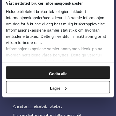
Vårt nettsted bruker informasjonskapsler
Helsebiblioteket bruker teknologier, inkludert
Om oss
informasjonskapsler/«cookies» til å samle informasjon
om deg for å kunne gi deg best mulig brukeropplevelse.
Informasjonskapslene samler statistikk om hvordan
Om Helsebiblioteket
nettsidene brukes. Dette gir verdifull innsikt som gjør at
Personvern og informasjonskapsler
vi kan forbedre oss.
Informasjonskapslene samler anonyme videoklipp av
Tilgjengelighetserklæring
hvordan nettsidene våres benyttes. Dette gir verdifull
Information in English
innsikt som gjør at vi kan forbedre oss.
Bilder fra Colourbox.com
Godta alle
Lagre
Kontakt oss
Ansatte i Helsebiblioteket
Brukerstøtte og ofte stilte spørsmål