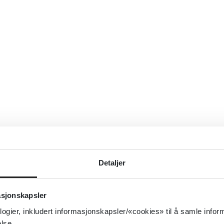
Detaljer
asjonskapsler
logier, inkludert informasjonskapsler/«cookies» til å samle info
lse.