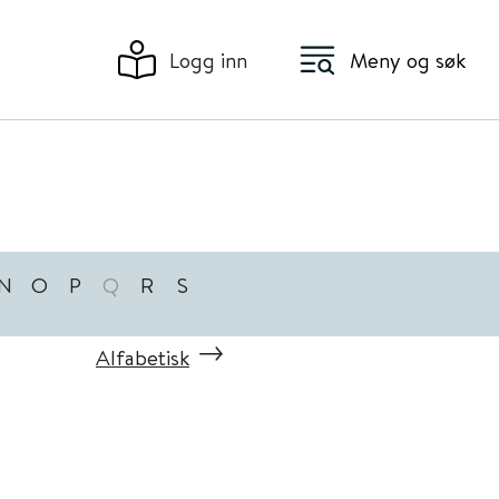
Logg inn
Meny og søk
N
O
P
Q
R
S
Alfabetisk