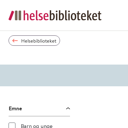
Helsebiblioteket
Emne
Barn og unge