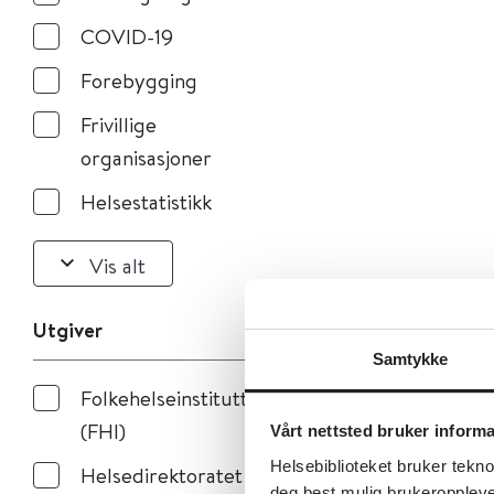
COVID-19
Forebygging
Frivillige
organisasjoner
Helsestatistikk
Vis alt
Utgiver
Samtykke
Folkehelseinstituttet
(FHI)
Vårt nettsted bruker inform
Helsebiblioteket bruker tekno
Helsedirektoratet
deg best mulig brukeroppleve