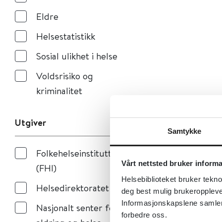
Eldre
Helsestatistikk
Sosial ulikhet i helse
Voldsrisiko og
kriminalitet
Utgiver
Samtykke
Folkehelseinstituttet
Vårt nettsted bruker inform
(FHI)
Helsebiblioteket bruker tekno
Helsedirektoratet
deg best mulig brukeroppleve
Informasjonskapslene samler s
Nasjonalt senter for
forbedre oss.