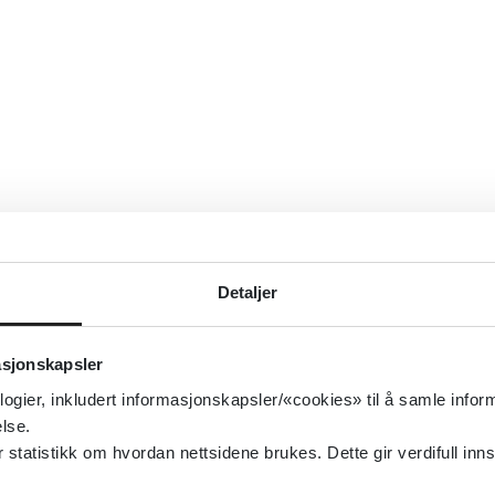
Detaljer
asjonskapsler
logier, inkludert informasjonskapsler/«cookies» til å samle info
lse.
tatistikk om hvordan nettsidene brukes. Dette gir verdifull inns