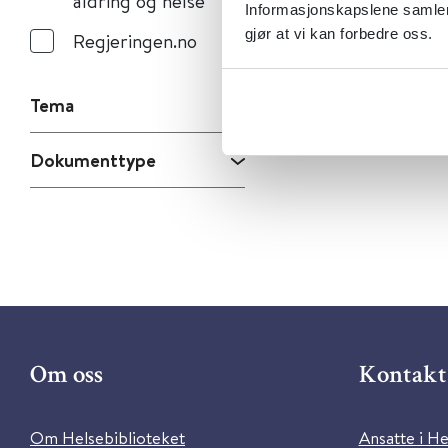
aldring og helse
Informasjonskapslene samler 
gjør at vi kan forbedre oss.
Regjeringen.no
Tema
Dokumenttype
Om oss
Kontakt 
Om Helsebiblioteket
Ansatte i He