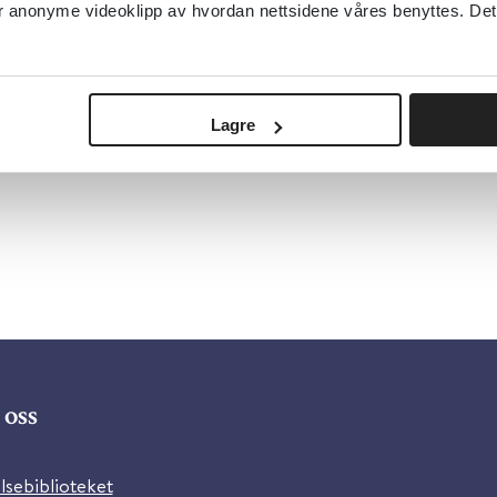
anonyme videoklipp av hvordan nettsidene våres benyttes. Dette 
Lagre
oss
lsebiblioteket