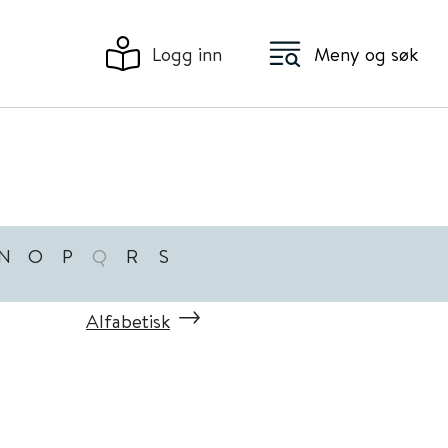
Logg inn
Meny og søk
N
O
P
Q
R
S
Alfabetisk