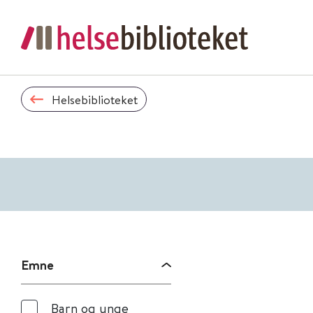
Helsebiblioteket
Emne
Barn og unge