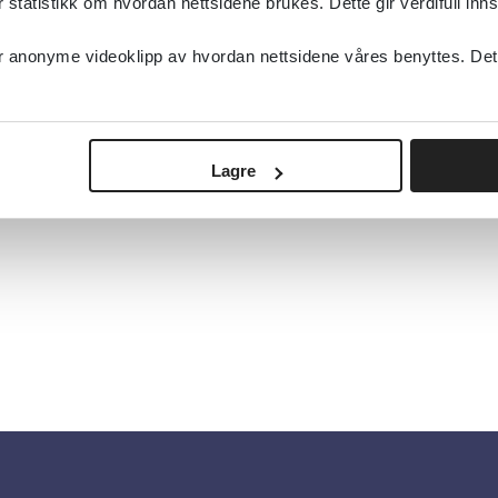
tatistikk om hvordan nettsidene brukes. Dette gir verdifull inns
anonyme videoklipp av hvordan nettsidene våres benyttes. Dette 
Lagre