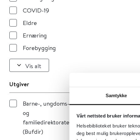
COVID-19
Eldre
Ernæring
Forebygging
Vis alt
Utgiver
Samtykke
Barne-, ungdoms-
og
Vårt nettsted bruker inform
familiedirektoratet
Helsebiblioteket bruker tekno
(Bufdir)
deg best mulig brukeroppleve