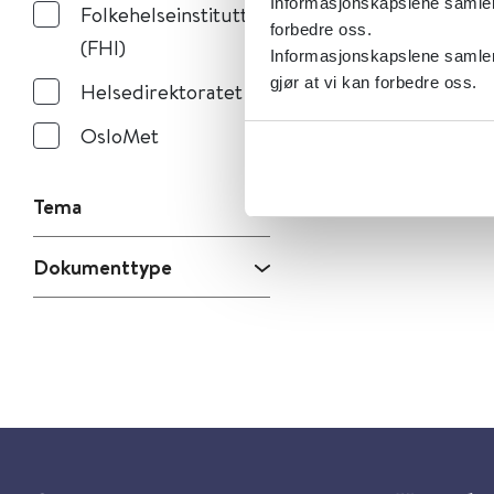
Informasjonskapslene samler s
Folkehelseinstituttet
forbedre oss.
(FHI)
Informasjonskapslene samler 
gjør at vi kan forbedre oss.
Helsedirektoratet
OsloMet
Tema
Dokumenttype