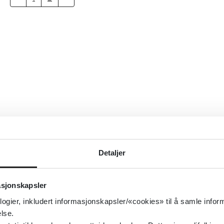
Detaljer
asjonskapsler
logier, inkludert informasjonskapsler/«cookies» til å samle info
lse.