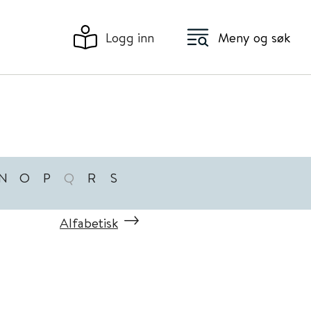
Logg inn
Meny og søk
N
O
P
Q
R
S
Alfabetisk