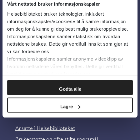
Vårt nettsted bruker informasjonskapsler
Helsebiblioteket bruker teknologier, inkludert
Om oss
informasjonskapsler/«cookies» til å samle informasjon
om deg for å kunne gi deg best mulig brukeropplevelse.
Informasjonskapslene samler statistikk om hvordan
Om Helsebiblioteket
nettsidene brukes. Dette gir verdifull innsikt som gjør at
Personvern og informasjonskapsler
vi kan forbedre oss.
Informasjonskapslene samler anonyme videoklipp av
Tilgjengelighetserklæring
hvordan nettsidene våres benyttes. Dette gir verdifull
Information in English
innsikt som gjør at vi kan forbedre oss.
Bilder fra Colourbox.com
Godta alle
Lagre
Kontakt oss
Ansatte i Helsebiblioteket
Brukerstøtte og ofte stilte spørsmål