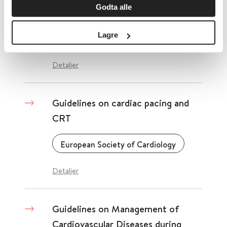
Godta alle
Atrial Fibrillation
Lagre
European Society of Cardiology
Detaljer
Guidelines on cardiac pacing and
CRT
European Society of Cardiology
Detaljer
Guidelines on Management of
Cardiovascular Diseases during