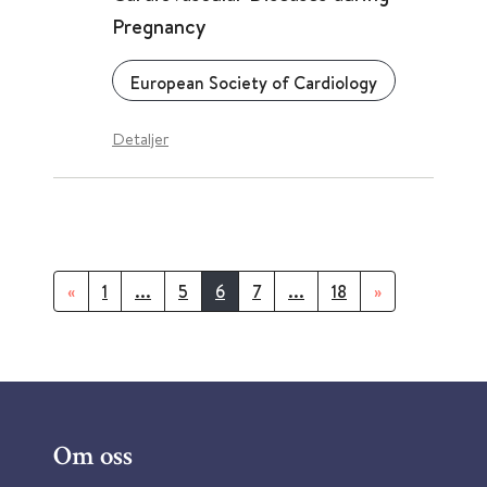
Pregnancy
European Society of Cardiology
Detaljer
«
1
...
5
6
7
...
18
»
Om oss