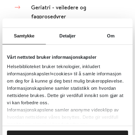
Geriatri - veiledere og
fagprosedyrer
Den norske legeforening
Samtykke
Detaljer
Om
Detaljer
Vårt nettsted bruker informasjonskapsler
Helsebiblioteket bruker teknologier, inkludert
Guidelines on Management of
informasjonskapsler/«cookies» til å samle informasjon
Dyslipidaemias
om deg for å kunne gi deg best mulig brukeropplevelse.
Informasjonskapslene samler statistikk om hvordan
European Society of Cardiology
nettsidene brukes. Dette gir verdifull innsikt som gjør at
vi kan forbedre oss.
Informasjonskapslene samler anonyme videoklipp av
Detaljer
hvordan nettsidene våres benyttes. Dette gir verdifull
innsikt som gjør at vi kan forbedre oss.
Guidelines for Management of